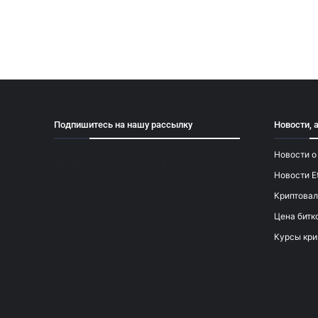
Подпишитесь на нашу рассылку
Новости, 
Новости о
[mailpoet_form id="1"]
Новости E
Криптовал
Цена битк
Курсы кри