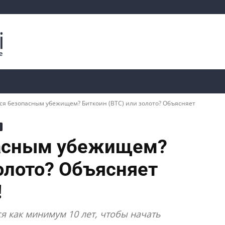
Криптоаналитика
Курсы
📊 Ончейн-данные
ся безопасным убежищем? Биткоин (BTC) или золото? Объясняет
пасным убежищем?
золото? Объясняет
!
ся как минимум 10 лет, чтобы начать