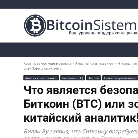
Криптоновости
Биткоин
Альткоины
Криптовалютные новости
Анализ криптовалют
Что являет
китайский аналитик!
Анализ криптовалют
Биткоин (BTC)
Золото
Новости криптовалют
Что является безо
Биткоин (BTC) или 
китайский аналитик
Вилли Ву заявил, что биткоину потребует