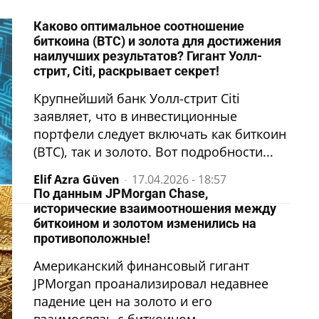
Каково оптимальное соотношение
биткоина (BTC) и золота для достижения
наилучших результатов? Гигант Уолл-
стрит, Citi, раскрывает секрет!
Крупнейший банк Уолл-стрит Citi
заявляет, что в инвестиционные
портфели следует включать как биткоин
(BTC), так и золото. Вот подробности...
Elif Azra Güven
-
17.04.2026 - 18:57
По данным JPMorgan Chase,
исторические взаимоотношения между
биткоином и золотом изменились на
противоположные!
Американский финансовый гигант
JPMorgan проанализировал недавнее
падение цен на золото и его
взаимосвязь с биткоином.