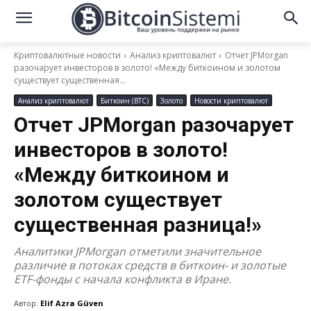
Криптовалютные новости
Анализ криптовалют
Отчет JPMorgan
разочарует инвесторов в золото! «Между биткоином и золотом
существует существенная...
Анализ криптовалют
Биткоин (BTC)
Золото
Новости криптовалют
Отчет JPMorgan разочарует
инвесторов в золото!
«Между биткоином и
золотом существует
существенная разница!»
Аналитики JPMorgan отметили значительное
различие в потоках средств в биткоин- и золотые
ETF-фонды с начала конфликта в Иране.
Автор:
Elif Azra Güven