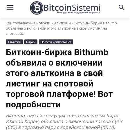
Криптовалютные новости
Альткоин
Биткоин-биржа Bithumb
объявила о включении этого альткоина в свой листинг на
спотовой...
Альткоин
Биржи
Новости криптовалют
Биткоин-биржа Bithumb
объявила о включении
этого альткоина в свой
листинг на спотовой
торговой платформе! Вот
подробности
Bithumb, одна из ведущих криптовалютных бирж
Южной Кореи, объявила о включении токена Cysic
(CYS) в торговую пару с корейской воной (KRW).