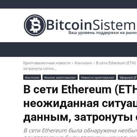
Криптоновости
Биткоин
Альткоины
Криптовалютные новости
Альткоин
В сети Ethereum (ETH
затронуты сотни...
Альткоин
Анализ криптовалют
Новости криптовалют
Эфириум (E
В сети Ethereum (ET
неожиданная ситуа
данным, затронуты 
В сети Ethereum была обнаружена необыч