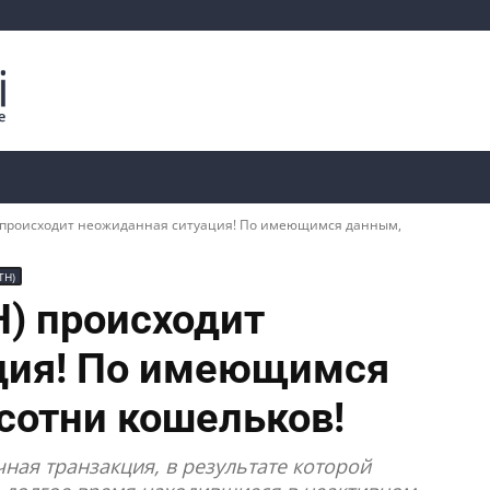
Криптоаналитика
Курсы
📊 Ончейн-данные
) происходит неожиданная ситуация! По имеющимся данным,
TH)
H) происходит
ция! По имеющимся
сотни кошельков!
ная транзакция, в результате которой