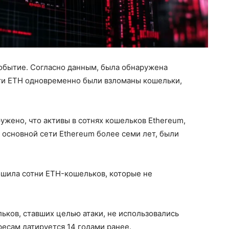
обытие. Согласно данным, была обнаружена
сети ETH одновременно были взломаны кошельки,
ужено, что активы в сотнях кошельков Ethereum,
 основной сети Ethereum более семи лет, были
ошила сотни ETH-кошельков, которые не
ьков, ставших целью атаки, не использовались
ресам датируется 14 годами ранее.