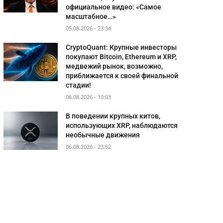
официальное видео: «Самое
масштабное…»
05.08.2026 - 23:34
CryptoQuant: Крупные инвесторы
покупают Bitcoin, Ethereum и XRP,
медвежий рынок, возможно,
приближается к своей финальной
стадии!
06.08.2026 - 10:03
В поведении крупных китов,
использующих XRP, наблюдаются
необычные движения
06.08.2026 - 23:52