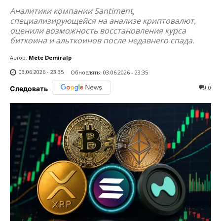
Аналитики компании Santiment,
специализирующейся на анализе криптовалют,
оценили возможность восстановления курса
биткоина и альткоинов после недавнего спада.
Автор:
Mete Demiralp
03.06.2026 - 23:35
Обновлять:
03.06.2026 - 23:35
0
Следовать