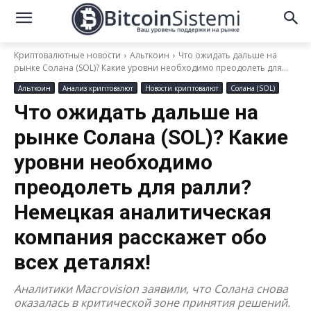
Криптовалютные новости
Альткоин
Что ожидать дальше на
рынке Солана (SOL)? Какие уровни необходимо преодолеть для...
Альткоин
Анализ криптовалют
Новости криптовалют
Солана (SOL)
Что ожидать дальше на
рынке Солана (SOL)? Какие
уровни необходимо
преодолеть для ралли?
Немецкая аналитическая
компания расскажет обо
всех деталях!
Аналитики Macrovision заявили, что Солана снова
оказалась в критической зоне принятия решений.