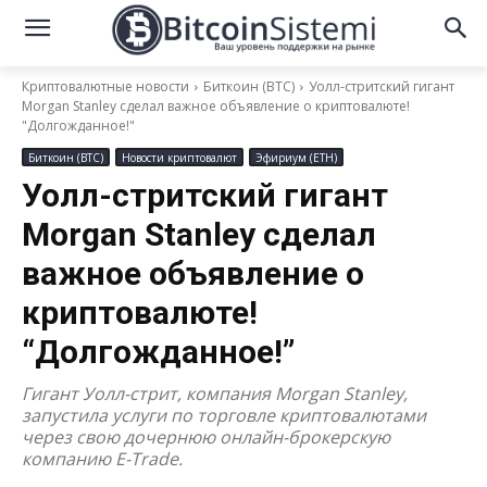
Криптовалютные новости
Биткоин (BTC)
Уолл-стритский гигант
Morgan Stanley сделал важное объявление о криптовалюте!
"Долгожданное!"
Биткоин (BTC)
Новости криптовалют
Эфириум (ETH)
Уолл-стритский гигант
Morgan Stanley сделал
важное объявление о
криптовалюте!
“Долгожданное!”
Гигант Уолл-стрит, компания Morgan Stanley,
запустила услуги по торговле криптовалютами
через свою дочернюю онлайн-брокерскую
компанию E-Trade.