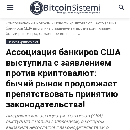
Криптовалютные новости
Новости криптовалют
Ассоциация
банкиров США выступила с заявлением против криптовалют:
бычий рынок продолжает препятствовать...
Новости криптовалют
Ассоциация банкиров США
выступила с заявлением
против криптовалют:
бычий рынок продолжает
препятствовать принятию
законодательства!
Американская ассоциация банкиров (ABA)
выступила с новым заявлением, в котором
выразила несогласие с законодательством о