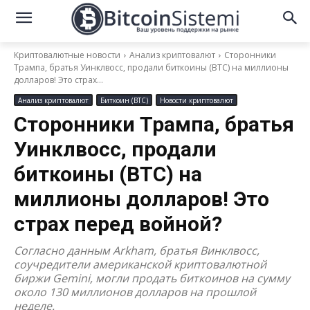
Криптовалютные новости
Анализ криптовалют
Сторонники
Трампа, братья Уинклвосс, продали биткоины (BTC) на миллионы
долларов! Это страх...
Анализ криптовалют
Биткоин (BTC)
Новости криптовалют
Сторонники Трампа, братья
Уинклвосс, продали
биткоины (BTC) на
миллионы долларов! Это
страх перед войной?
Согласно данным Arkham, братья Винклвосс,
соучредители американской криптовалютной
биржи Gemini, могли продать биткоинов на сумму
около 130 миллионов долларов на прошлой
неделе.