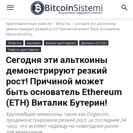
Криптовалютные новости
Shiba Inu
Сегодня эти альткоины
демонстрируют резкий рост! Причиной может быть основатель
Ethereum (ETH)...
Shiba Inu
Альткоин
Анализ криптовалют
Догекоин (DOGE)
Новости криптовалют
Сегодня эти альткоины
демонстрируют резкий
рост! Причиной может
быть основатель Ethereum
(ETH) Виталик Бутерин!
Крупнейшие мемкоины, такие как Dogecoin,
продемонстрировали резкий рост за последние 24
часа, что вселяет надежду на новогоднее ралли
для мемкоинов.