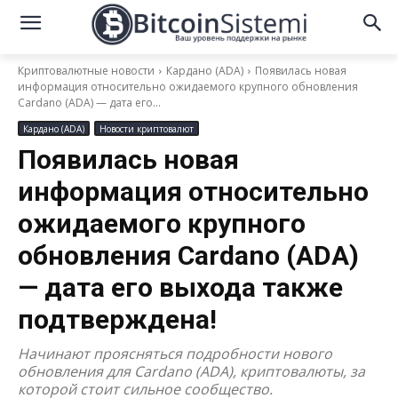
Криптовалютные новости
Кардано (ADA)
Появилась новая
информация относительно ожидаемого крупного обновления
Cardano (ADA) — дата его...
Кардано (ADA)
Новости криптовалют
Появилась новая
информация относительно
ожидаемого крупного
обновления Cardano (ADA)
— дата его выхода также
подтверждена!
Начинают проясняться подробности нового
обновления для Cardano (ADA), криптовалюты, за
которой стоит сильное сообщество.