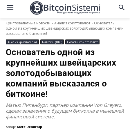
Криптовалютные новости
Анализ криптовалют
Основатель
одной из крупнейших швейцарских золотодобывающих компаний
высказался о биткоине!
Анализ криптовалют
Биткоин (BTC)
Новости криптовалют
Основатель одной из
крупнейших швейцарских
золотодобывающих
компаний высказался о
биткоине!
Мэтью Пипенбург, партнер компании Von Greyerz,
сделал заявления о будущем биткоина в нынешней
финансовой системе.
Автор:
Mete Demiralp