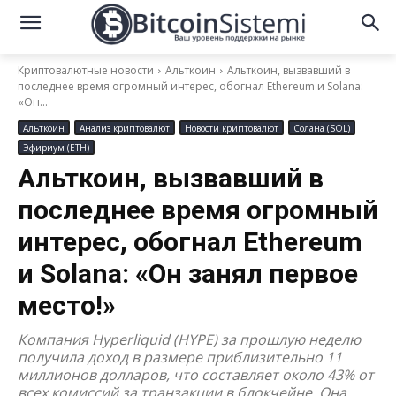
Криптовалютные новости
Альткоин
Альткоин, вызвавший в
последнее время огромный интерес, обогнал Ethereum и Solana:
«Он...
Альткоин
Анализ криптовалют
Новости криптовалют
Солана (SOL)
Эфириум (ETH)
Альткоин, вызвавший в
последнее время огромный
интерес, обогнал Ethereum
и Solana: «Он занял первое
место!»
Компания Hyperliquid (HYPE) за прошлую неделю
получила доход в размере приблизительно 11
миллионов долларов, что составляет около 43% от
всех комиссий за транзакции в блокчейне. Она