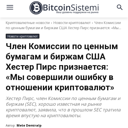
Криптовалютные новости
Новости криптовалют
Член Комиссии
по ценным бумагам и биржам США Хестер Пирс признается: «Мы...
Новости криптовалют
Член Комиссии по ценным
бумагам и биржам США
Хестер Пирс признается:
«Мы совершили ошибку в
отношении криптовалют»
Хестер Пирс, член Комиссии по ценным бумагам и
биржам (SEC), хорошо известная на рынке
криптовалют, заявила, что в прошлом SEC тратила
время впустую на криптовалюты.
Автор:
Mete Demiralp