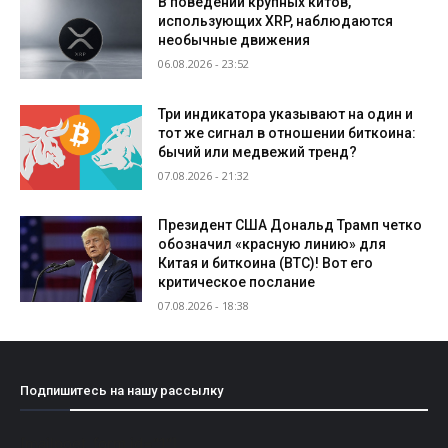
В поведении крупных китов,
использующих XRP, наблюдаются
необычные движения
06.08.2026 - 23:52
Три индикатора указывают на один и
тот же сигнал в отношении биткоина:
бычий или медвежий тренд?
07.08.2026 - 21:32
Президент США Дональд Трамп четко
обозначил «красную линию» для
Китая и биткоина (BTC)! Вот его
критическое послание
07.08.2026 - 18:38
Подпишитесь на нашу рассылку
[mailpoet_form id="1"]