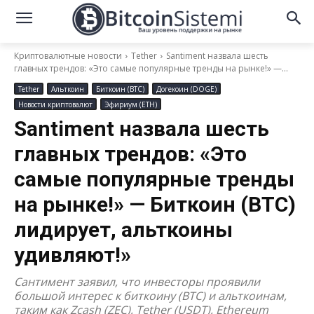
Криптовалютные новости
Tether
Santiment назвала шесть
главных трендов: «Это самые популярные тренды на рынке!» —...
Tether
Альткоин
Биткоин (BTC)
Догекоин (DOGE)
Новости криптовалют
Эфириум (ETH)
Santiment назвала шесть
главных трендов: «Это
самые популярные тренды
на рынке!» — Биткоин (BTC)
лидирует, альткоины
удивляют!»
Сантимент заявил, что инвесторы проявили
большой интерес к биткоину (BTC) и альткоинам,
таким как Zcash (ZEC), Tether (USDT), Ethereum