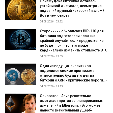
Почему цена биткоина осталась
устойчивой и не упала, несмотря на
недавний крупный хакерский взлом?
Вот в чем секрет
04.08.2026 - 23:32
Сторонники обновления BIP-110 для
биткоина подготовили план «на
крайний случай», если предложение
не будет принято: это может
кардинально изменить стоимость BTC
04.08.2026 - 23:59
Один из ведущих аналитиков
поделился своими прогнозами
относительно будущего цен на
биткоин и XRP! «Критические пороги…»
04.08.2026 - 21:13
Основатель Aave решительно
выступает против запланированных
изменений в Ethereum: «Это может
нанести значительный ущерб»