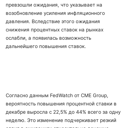
превзошли ожидания, что указывает на
возобновление усиления инфляционного
давления. Вследствие этого ожидания
снижения процентных ставок на рынках
ослабли, а появилась возможность
дальнейшего повышения ставок.
Согласно данным FedWatch от CME Group,
вероятность повышения процентной ставки в
декабре выросла с 22,5% до 44% всего за одну
неделю. Это изменение подчеркивает резкий