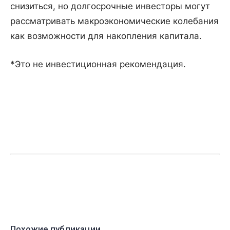
снизиться, но долгосрочные инвесторы могут
рассматривать макроэкономические колебания
как возможности для накопления капитала.
*Это не инвестиционная рекомендация.
Похожие публикации