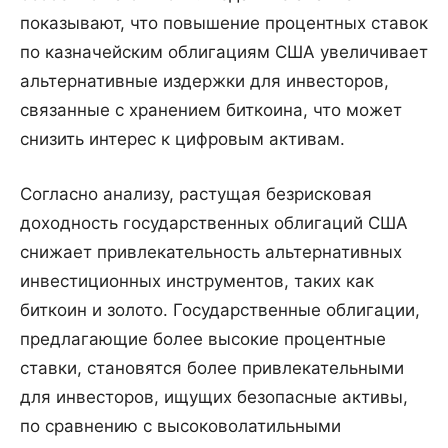
показывают, что повышение процентных ставок
по казначейским облигациям США увеличивает
альтернативные издержки для инвесторов,
связанные с хранением биткоина, что может
снизить интерес к цифровым активам.
Согласно анализу, растущая безрисковая
доходность государственных облигаций США
снижает привлекательность альтернативных
инвестиционных инструментов, таких как
биткоин и золото. Государственные облигации,
предлагающие более высокие процентные
ставки, становятся более привлекательными
для инвесторов, ищущих безопасные активы,
по сравнению с высоковолатильными