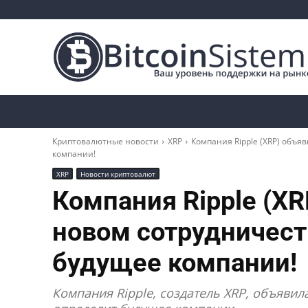
Криптоновости
Биткоин
Альткоины
Криптовалютные новости
XRP
Компания Ripple (XRP) объя
компании!
XRP
Новости криптовалют
Компания Ripple (X
новом сотрудничест
будущее компании!
Компания Ripple, создатель XRP, объявил