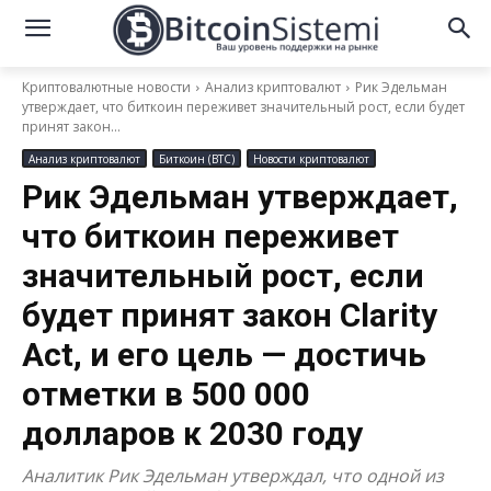
Криптовалютные новости
Анализ криптовалют
Рик Эдельман
утверждает, что биткоин переживет значительный рост, если будет
принят закон...
Анализ криптовалют
Биткоин (BTC)
Новости криптовалют
Рик Эдельман утверждает,
что биткоин переживет
значительный рост, если
будет принят закон Clarity
Act, и его цель — достичь
отметки в 500 000
долларов к 2030 году
Аналитик Рик Эдельман утверждал, что одной из