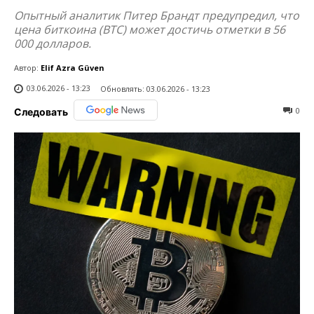
Опытный аналитик Питер Брандт предупредил, что
цена биткоина (BTC) может достичь отметки в 56
000 долларов.
Автор:
Elif Azra Güven
03.06.2026 - 13:23
Обновлять:
03.06.2026 - 13:23
0
Следовать