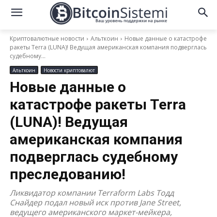
Криптовалютные новости
Альткоин
Новые данные о катастрофе
ракеты Terra (LUNA)! Ведущая американская компания подверглась
судебному...
Альткоин
Новости криптовалют
Новые данные о
катастрофе ракеты Terra
(LUNA)! Ведущая
американская компания
подверглась судебному
преследованию!
Ликвидатор компании Terraform Labs Тодд
Снайдер подал новый иск против Jane Street,
ведущего американского маркет-мейкера,