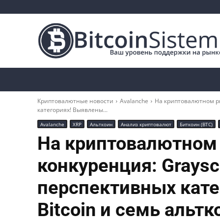
Криптоновости
Биткоин
Альткоины
Криптовалютные новости
Avalanche
На криптовалютном ры
категориях! Выявлены...
Avalanche
XRP
Альткоин
Анализ криптовалют
Биткоин (BTC)
На криптовалютном
конкуренция: Graysc
перспективных кат
Bitcoin и семь альтк