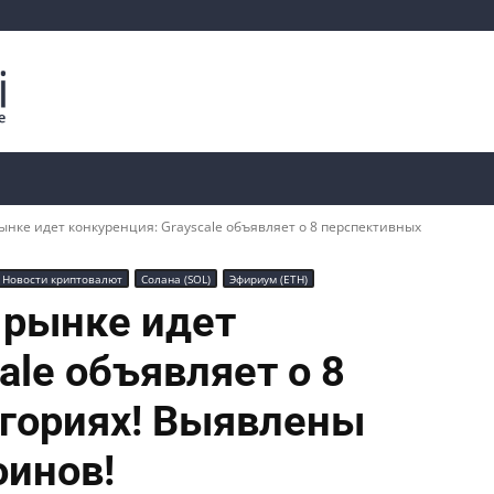
Криптоаналитика
Курсы
📊 Ончейн-данные
нке идет конкуренция: Grayscale объявляет о 8 перспективных
Новости криптовалют
Солана (SOL)
Эфириум (ETH)
 рынке идет
ale объявляет о 8
егориях! Выявлены
оинов!