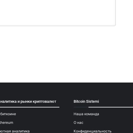
аналитика и рынки криптовалют
Bitcoin Sistemi
 биткоине
Наша команда
thereum
О нас
ютная аналитика
Конфиденциальность