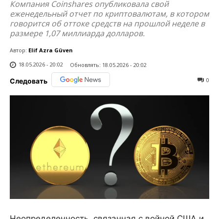
Компания Coinshares опубликовала свой
еженедельный отчет по криптовалютам, в котором
говорится об оттоке средств на прошлой неделе в
размере 1,07 миллиарда долларов.
Автор:
Elif Azra Güven
18.05.2026 - 20:02
Обновлять:
18.05.2026 - 20:02
0
Следовать
Неопределенность, связанная с войной США и