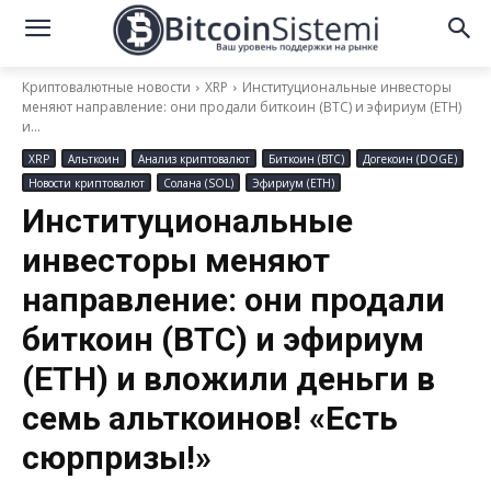
Криптовалютные новости
XRP
Институциональные инвесторы
меняют направление: они продали биткоин (BTC) и эфириум (ETH)
и...
XRP
Альткоин
Анализ криптовалют
Биткоин (BTC)
Догекоин (DOGE)
Новости криптовалют
Солана (SOL)
Эфириум (ETH)
Институциональные
инвесторы меняют
направление: они продали
биткоин (BTC) и эфириум
(ETH) и вложили деньги в
семь альткоинов! «Есть
сюрпризы!»