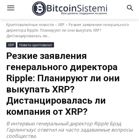
Криптовалютные новости
XRP
Резкие заявления генерального
директора Ripple: Планируют ли они выкупать XRP?
Дистанцировалась ли...
XRP
Новости криптовалют
Резкие заявления
генерального директора
Ripple: Планируют ли они
выкупать XRP?
Дистанцировалась ли
компания от XRP?
В интервью генеральный директор Ripple Брэд
Гарлингхаус ответил на часто задаваемые вопросы
сообщества.