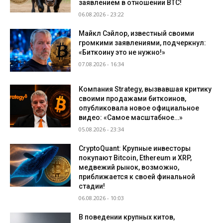
заявлением в отношении BTC!
06.08.2026 - 23:22
Майкл Сэйлор, известный своими
громкими заявлениями, подчеркнул:
«Биткоину это не нужно!»
07.08.2026 - 16:34
Компания Strategy, вызвавшая критику
своими продажами биткоинов,
опубликовала новое официальное
видео: «Самое масштабное…»
05.08.2026 - 23:34
CryptoQuant: Крупные инвесторы
покупают Bitcoin, Ethereum и XRP,
медвежий рынок, возможно,
приближается к своей финальной
стадии!
06.08.2026 - 10:03
В поведении крупных китов,