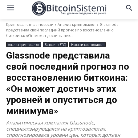
Криптовалютные новости
Анализ криптовалют
Glassnode
представила свой последний прогноз по восстановлению
биткоина: «Он может достичь этих...
Анализ криптовалют
Биткоин (BTC)
Новости криптовалют
Glassnode представила
свой последний прогноз по
восстановлению биткоина:
«Он может достичь этих
уровней и опуститься до
минимума»
Аналитическая компания Glassnode,
специализирующаяся на криптовалютах,
спрогнозировала уровни цен, которых должен