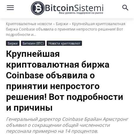
Криптовалютные новости
Биржи
Крупнейшая криптовалютная
биржа Coinbase объявила о принятии непростого решения! Вот
подробности и...
Биржи
Биткоин (BTC)
Новости криптовалют
Крупнейшая
криптовалютная биржа
Coinbase объявила о
принятии непростого
решения! Вот подробности
и причины
Генеральный директор Coinbase Брайан Армстронг
объявил о сокращении общей численности
персонала примерно на 14 процентов.