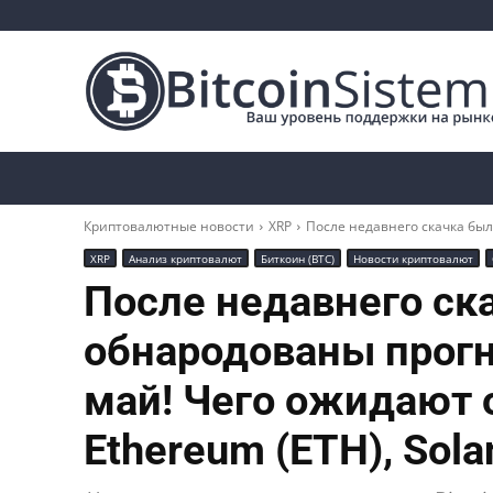
Криптоновости
Биткоин
Альткоины
Криптовалютные новости
XRP
После недавнего скачка был
XRP
Анализ криптовалют
Биткоин (BTC)
Новости криптовалют
После недавнего ск
обнародованы прогн
май! Чего ожидают от
Ethereum (ETH), Sola