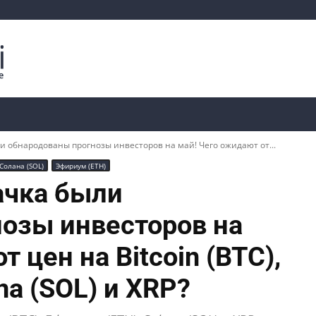
Криптоаналитика
Курсы
📊 Ончейн-данные
и обнародованы прогнозы инвесторов на май! Чего ожидают от...
Солана (SOL)
Эфириум (ETH)
ачка были
озы инвесторов на
 цен на Bitcoin (BTC),
na (SOL) и XRP?