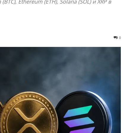
(BTC), Ethereum (ETH), Solana (SOL) и XRP в
0