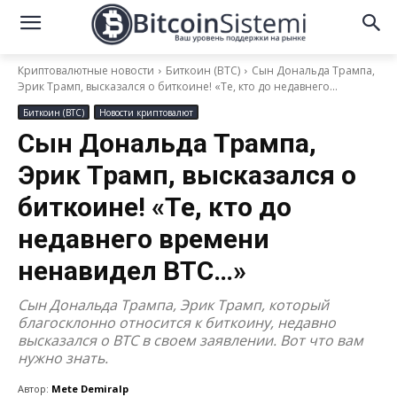
Криптовалютные новости
Биткоин (BTC)
Сын Дональда Трампа,
Эрик Трамп, высказался о биткоине! «Те, кто до недавнего...
Биткоин (BTC)
Новости криптовалют
Сын Дональда Трампа,
Эрик Трамп, высказался о
биткоине! «Те, кто до
недавнего времени
ненавидел BTC…»
Сын Дональда Трампа, Эрик Трамп, который
благосклонно относится к биткоину, недавно
высказался о BTC в своем заявлении. Вот что вам
нужно знать.
Автор:
Mete Demiralp