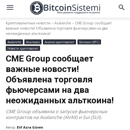
Криптовалютные новости
Avalanche
CME Group сообщает
важные новости! Объявлена торговля фьючерсами на два
неожиданных альткоина!
Avalanche
Альткоин
Анализ криптовалют
Биткоин (BTC)
Новости криптовалют
CME Group сообщает
важные новости!
Объявлена торговля
фьючерсами на два
неожиданных альткоина!
CME Group объявила о запуске фьючерсных
контрактов на Avalanche (AVAX) и Sui (SUI).
Автор:
Elif Azra Güven