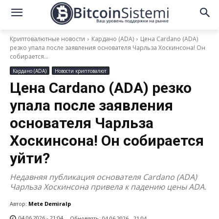
Криптовалютные новости
Кардано (ADA)
Цена Cardano (ADA)
резко упала после заявления основателя Чарльза Хоскинсона! Он
собирается...
Кардано (ADA)
Новости криптовалют
Цена Cardano (ADA) резко
упала после заявления
основателя Чарльза
Хоскинсона! Он собирается
уйти?
Недавняя публикация основателя Cardano (ADA)
Чарльза Хоскинсона привела к падению цены ADA.
Автор:
Mete Demiralp
04.06.2026 - 21:04
Обновлять:
04.06.2026 - 21:04