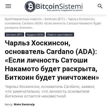
Криптовалютные новости
Биткоин (BTC)
Чарльз Хоскинсон,
основатель Cardano (ADA): «Если личность Сатоши Накамото будет
раскрыта, Биткоин...
Биткоин (BTC)
Кардано (ADA)
Новости криптовалют
Чарльз Хоскинсон,
основатель Cardano (ADA):
«Если личность Сатоши
Накамото будет раскрыта,
Биткоин будет уничтожен»
Чарльз Хоскинсон, основатель Cardano, заявил,
что замечательно, что личность основателя
Биткоина остается неизвестной.
Автор:
Mete Demiralp