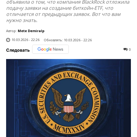
объявила о том, что компания BlackRock отложила
подачу заявки на создание биткойн-ETF, что
отличается от предыдущих заявок. Вот что вам
нужно знать.
Автор:
Mete Demiralp
10.03.2026 - 22:26
Обновлять:
10.03.2026 - 22:26
0
Следовать