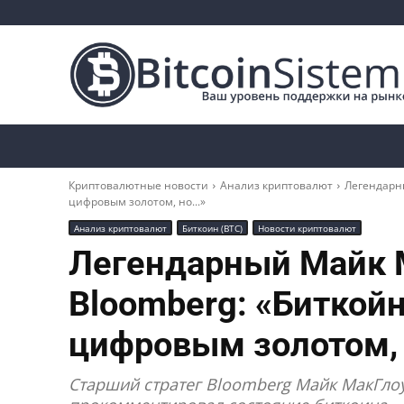
Криптоновости
Биткоин
Альткоины
Криптовалютные новости
Анализ криптовалют
Легендарн
цифровым золотом, но...»
Анализ криптовалют
Биткоин (BTC)
Новости криптовалют
Легендарный Майк 
Bloomberg: «Биткой
цифровым золотом,
Старший стратег Bloomberg Майк МакГлоу