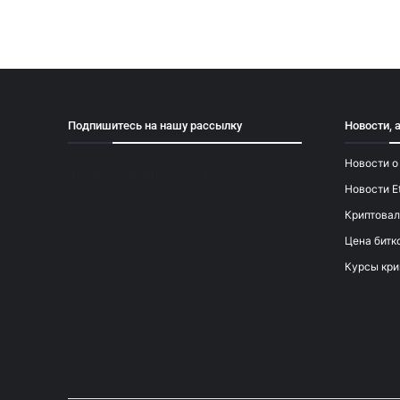
Подпишитесь на нашу рассылку
Новости, 
Новости о
[mailpoet_form id="1"]
Новости E
Криптовал
Цена битк
Курсы кри