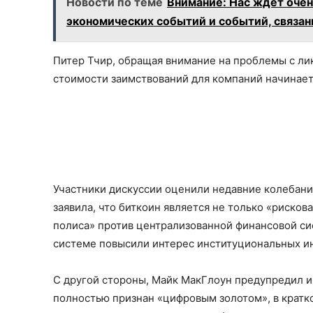
Новости по теме
Внимание: Нас ждет оче
экономических событий и событий, связанн
Питер Тчир, обращая внимание на проблемы с лик
стоимости заимствований для компаний начинает
Участники дискуссии оценили недавние колебания
заявила, что биткоин является не только «риско
полиса» против централизованной финансовой сис
системе повысили интерес институциональных ин
С другой стороны, Майк МакГлоун предупредил ин
полностью признан «цифровым золотом», в кратк