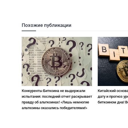
Похожие публикации
Конкуренты Биткоина не выдержали
Китайский основ
испытания: последний отчет раскрывает
дату и прогноз у
правду об альткоинах! «Лишь немногие
биткоином дна! В
альткоины оказались победителями!»