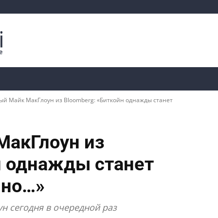
Криптоаналитика
Курсы
📊 Ончейн-данные
ый Майк МакГлоун из Bloomberg: «Биткойн однажды станет
МакГлоун из
н однажды станет
 но…»
н сегодня в очередной раз