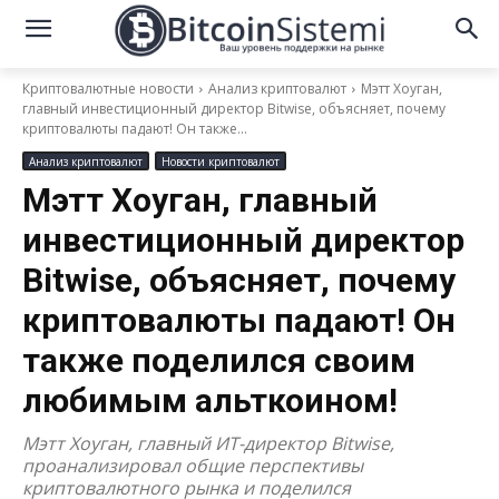
Криптовалютные новости
Анализ криптовалют
Мэтт Хоуган,
главный инвестиционный директор Bitwise, объясняет, почему
криптовалюты падают! Он также...
Анализ криптовалют
Новости криптовалют
Мэтт Хоуган, главный
инвестиционный директор
Bitwise, объясняет, почему
криптовалюты падают! Он
также поделился своим
любимым альткоином!
Мэтт Хоуган, главный ИТ-директор Bitwise,
проанализировал общие перспективы
криптовалютного рынка и поделился