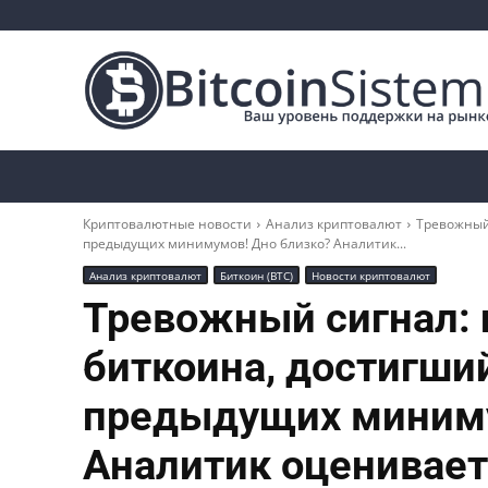
Криптоновости
Биткоин
Альткоины
Криптовалютные новости
Анализ криптовалют
Тревожный
предыдущих минимумов! Дно близко? Аналитик...
Анализ криптовалют
Биткоин (BTC)
Новости криптовалют
Тревожный сигнал: 
биткоина, достигши
предыдущих миниму
Аналитик оценивает