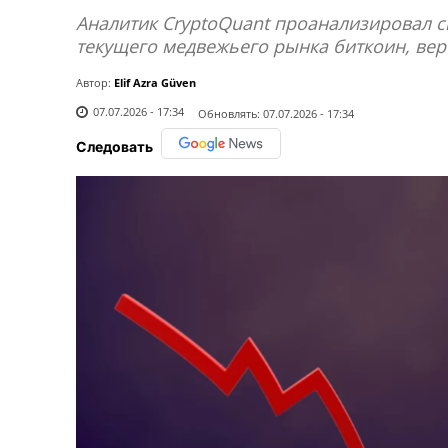
Аналитик CryptoQuant проанализировал с
текущего медвежьего рынка биткоин, вер
Автор:
Elif Azra Güven
07.07.2026 - 17:34
Обновлять:
07.07.2026 - 17:34
Следовать