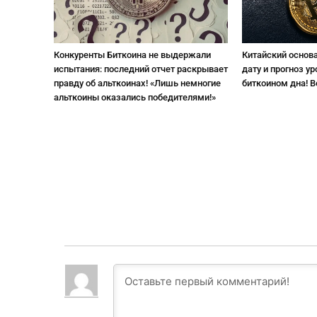
Конкуренты Биткоина не выдержали
Китайский основ
испытания: последний отчет раскрывает
дату и прогноз у
правду об альткоинах! «Лишь немногие
биткоином дна! В
альткоины оказались победителями!»