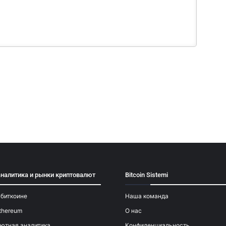
аналитика и рынки криптовалют
Bitcoin Sistemi
 биткоине
Наша команда
thereum
О нас
ютная аналитика
Конфиденциальность