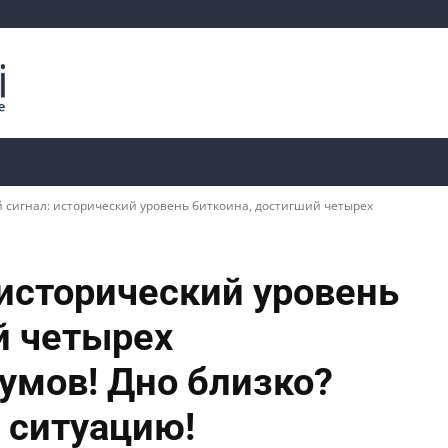
Криптоаналитика
Курсы
📊 Ончейн-данные
 сигнал: исторический уровень биткоина, достигший четырех
исторический уровень
й четырех
мов! Дно близко?
 ситуацию!