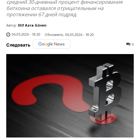
средний 30-дневный процент финансирования
биткоина оставался отрицательным на
протяжении 67 дней подряд.
Автор:
Elif Azra Güven
06.05.2026 - 18:20
Обновлять:
06.05.2026 - 18:20
0
Следовать