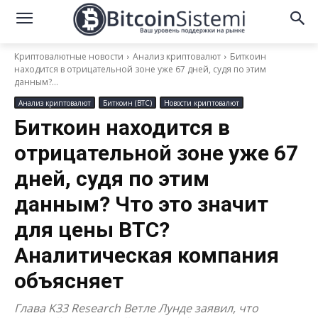
Криптовалютные новости
Анализ криптовалют
Биткоин
находится в отрицательной зоне уже 67 дней, судя по этим
данным?...
Анализ криптовалют
Биткоин (BTC)
Новости криптовалют
Биткоин находится в
отрицательной зоне уже 67
дней, судя по этим
данным? Что это значит
для цены BTC?
Аналитическая компания
объясняет
Глава K33 Research Ветле Лунде заявил, что