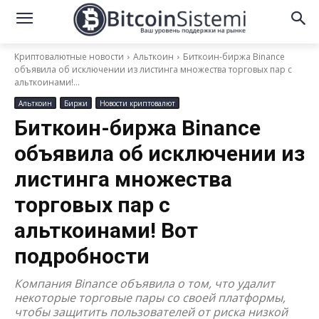
Криптовалютные новости
Альткоин
Биткоин-биржа Binance
объявила об исключении из листинга множества торговых пар с
альткоинами!...
Альткоин
Биржи
Новости криптовалют
Биткоин-биржа Binance
объявила об исключении из
листинга множества
торговых пар с
альткоинами! Вот
подробности
Компания Binance объявила о том, что удалит
некоторые торговые пары со своей платформы,
чтобы защитить пользователей от риска низкой