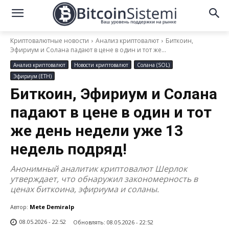
Криптовалютные новости
Анализ криптовалют
Биткоин,
Эфириум и Солана падают в цене в один и тот же...
Анализ криптовалют
Новости криптовалют
Солана (SOL)
Эфириум (ETH)
Биткоин, Эфириум и Солана
падают в цене в один и тот
же день недели уже 13
недель подряд!
Анонимный аналитик криптовалют Шерлок
утверждает, что обнаружил закономерность в
ценах биткоина, эфириума и соланы.
Автор:
Mete Demiralp
08.05.2026 - 22:52
Обновлять:
08.05.2026 - 22:52