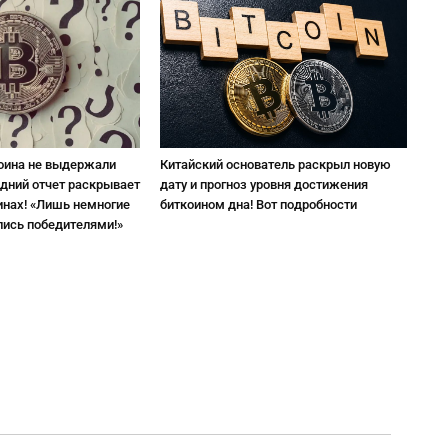
оина не выдержали
Китайский основатель раскрыл новую
едний отчет раскрывает
дату и прогноз уровня достижения
инах! «Лишь немногие
биткоином дна! Вот подробности
лись победителями!»