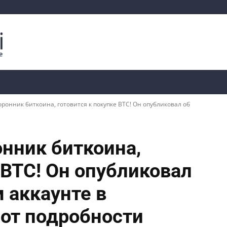
Криптоаналитика
Курсы
📊 Ончейн-данные
оронник биткоина, готовится к покупке BTC! Он опубликовал об
онник биткоина,
 BTC! Он опубликовал
м аккаунте в
Вот подробности