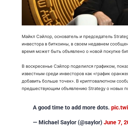
Майкл Сэйлор, основатель и председатель Strate
инвестора в биткоины, в своем недавнем сообщен
время может быть объявлено о новой покупке би
В воскресенье Сэйлор поделился графиком, пок
известным среди инвесторов как «график оранжев
добавить больше точек». В криптовалютном сооб
предшествующим объявлению Strategy о новых по
A good time to add more dots.
pic.t
— Michael Saylor (@saylor)
June 7, 