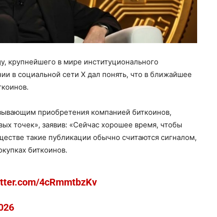
gy, крупнейшего в мире институционального
ии в социальной сети X дал понять, что в ближайшее
ткоинов.
азывающим приобретения компанией биткоинов,
ых точек», заявив: «Сейчас хорошее время, чтобы
ществе такие публикации обычно считаются сигналом,
купках биткоинов.
witter.com/4cRmmtbzKv
2026