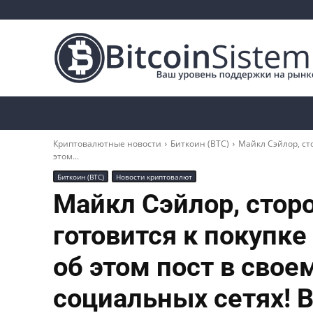
Криптоновости
Биткоин
Альткоины
Криптовалютные новости
Биткоин (BTC)
Майкл Сэйлор, ст
этом...
Биткоин (BTC)
Новости криптовалют
Майкл Сэйлор, стор
готовится к покупке
об этом пост в свое
социальных сетях! 