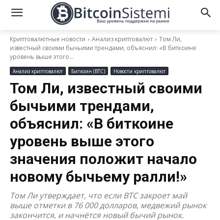
Криптовалютные новости
Анализ криптовалют
Том Ли,
известный своими бычьими трендами, объяснил: «В биткоине
уровень выше этого...
Анализ криптовалют
Биткоин (BTC)
Новости криптовалют
Том Ли, известный своими
бычьими трендами,
объяснил: «В биткоине
уровень выше этого
значения положит начало
новому бычьему ралли!»
Том Ли утверждает, что если BTC закроет май
выше отметки в 76 000 долларов, медвежий рынок
закончится, и начнётся новый бычий рынок.