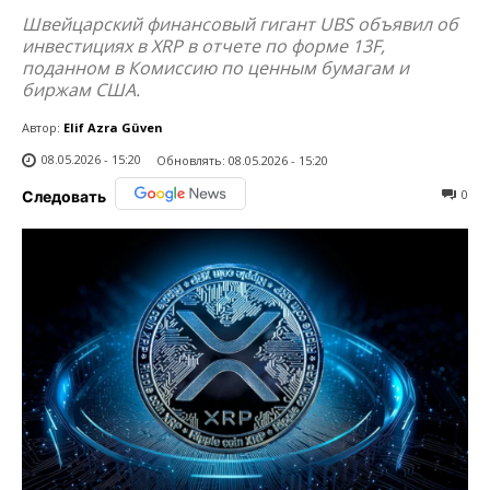
Швейцарский финансовый гигант UBS объявил об
инвестициях в XRP в отчете по форме 13F,
поданном в Комиссию по ценным бумагам и
биржам США.
Автор:
Elif Azra Güven
08.05.2026 - 15:20
Обновлять:
08.05.2026 - 15:20
0
Следовать