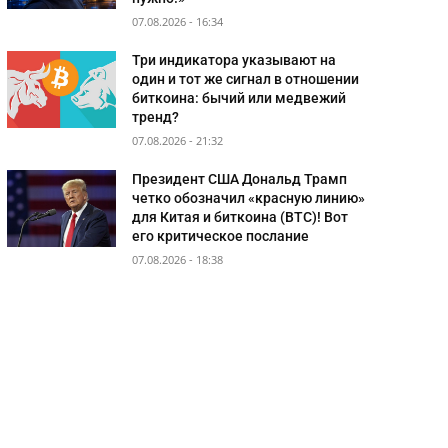
07.08.2026 - 16:34
Три индикатора указывают на
один и тот же сигнал в отношении
биткоина: бычий или медвежий
тренд?
07.08.2026 - 21:32
Президент США Дональд Трамп
четко обозначил «красную линию»
для Китая и биткоина (BTC)! Вот
его критическое послание
07.08.2026 - 18:38