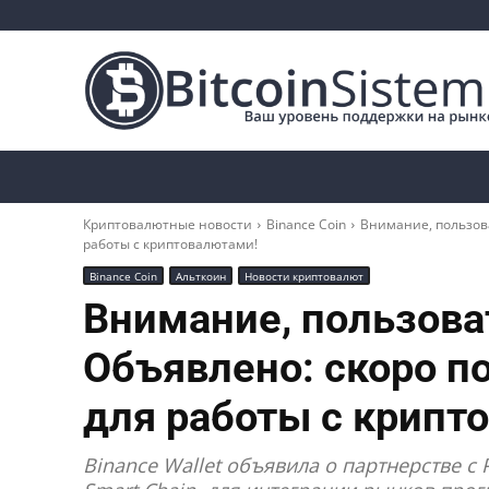
Криптоновости
Биткоин
Альткоины
Криптовалютные новости
Binance Coin
Внимание, пользова
работы с криптовалютами!
Binance Coin
Альткоин
Новости криптовалют
Внимание, пользова
Объявлено: скоро п
для работы с крипт
Binance Wallet объявила о партнерстве с