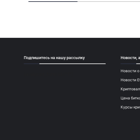
Подпишитесь на нашу рассылку
Новости, 
Новости о
[mailpoet_form id="1"]
Новости E
Криптовал
Цена битк
Курсы кри