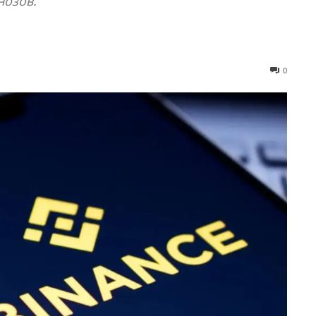
нозов.
0