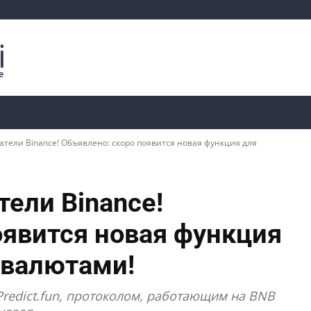
Криптоаналитика
Курсы
📊 Ончейн-данные
тели Binance! Объявлено: скоро появится новая функция для
тели Binance!
оявится новая функция
овалютами!
 Predict.fun, протоколом, работающим на BNB