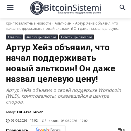
Криптовалютные новости
Альткоин
Артур Хейз объявил, что
начал поддерживать новый альткоин! Он даже назвал целевую...
Альткоин
Анализ криптовалют
Новости криптовалют
Артур Хейз объявил, что
начал поддерживать
новый альткоин! Он даже
назвал целевую цену!
Артур Хейз объявил о своей поддержке Worldcoin
(WLD), криптовалюты, оказавшейся в центре
споров.
Автор:
Elif Azra Güven
03.06.2026 - 17:02
Обновлять:
03.06.2026 - 17:02
0
Следовать