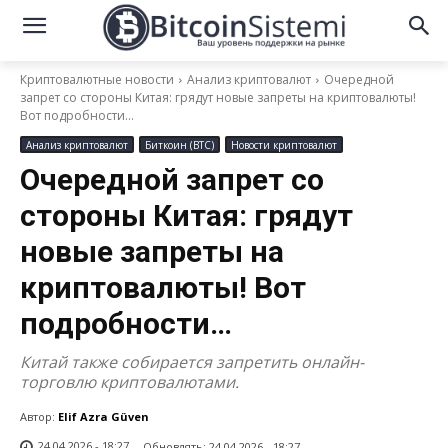
Криптовалютные новости
Анализ криптовалют
Очередной
запрет со стороны Китая: грядут новые запреты на криптовалюты!
Вот подробности…
Анализ криптовалют
Биткоин (BTC)
Новости криптовалют
Очередной запрет со
стороны Китая: грядут
новые запреты на
криптовалюты! Вот
подробности…
Китай также собирается запретить онлайн-
торговлю криптовалютами.
Автор:
Elif Azra Güven
24.04.2026 - 18:27
Обновлять:
24.04.2026 - 18:27