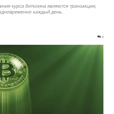
ения курса биткоина являются транзакции,
 одновременно каждый день.
0