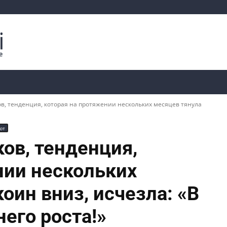
Криптоаналитика
Курсы
📊 Ончейн-данные
, тенденция, которая на протяжении нескольких месяцев тянула
ют
ов, тенденция,
нии нескольких
оин вниз, исчезла: «В
его роста!»