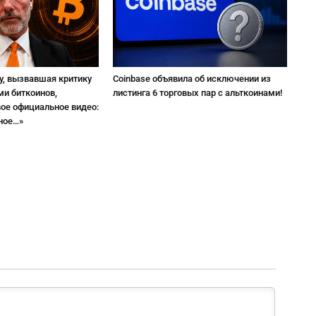
y, вызвавшая критику
Coinbase объявила об исключении из
и биткоинов,
листинга 6 торговых пар с альткоинами!
вое официальное видео:
ное…»