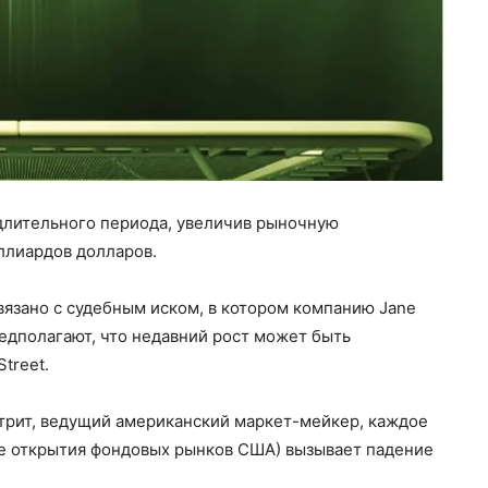
 длительного периода, увеличив рыночную
ллиардов долларов.
вязано с судебным иском, в котором компанию Jane
редполагают, что недавний рост может быть
treet.
трит, ведущий американский маркет-мейкер, каждое
сле открытия фондовых рынков США) вызывает падение