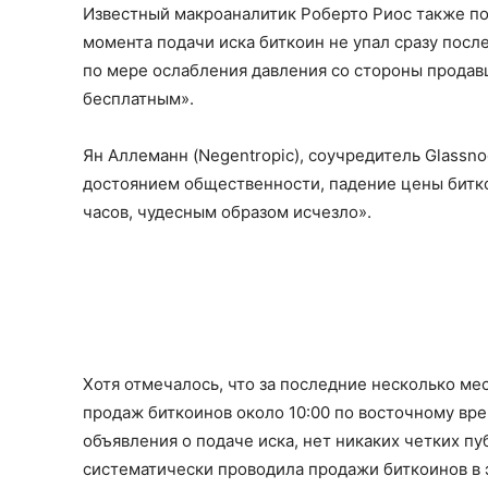
Известный макроаналитик Роберто Риос также под
момента подачи иска биткоин не упал сразу посл
по мере ослабления давления со стороны продавцо
бесплатным».
Ян Аллеманн (Negentropic), соучредитель Glassnod
достоянием общественности, падение цены битко
часов, чудесным образом исчезло».
Хотя отмечалось, что за последние несколько ме
продаж биткоинов около 10:00 по восточному вре
объявления о подаче иска, нет никаких четких пу
систематически проводила продажи биткоинов в 