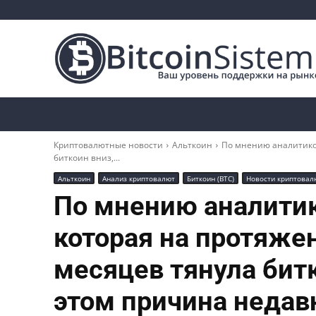
Криптоновости
Биткоин
Альткоины
Криптовалютные новости
Альткоин
По мнению аналитиков
биткоин вниз,...
Альткоин
Анализ криптовалют
Биткоин (BTC)
Новости криптовал
По мнению аналитик
которая на протяже
месяцев тянула битк
этом причина недавн