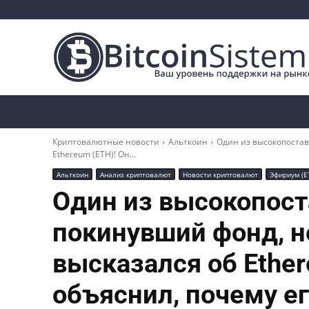
Криптоновости
Биткоин
Альткоины
Криптовалютные новости
Альткоин
Один из высокопоста
Ethereum (ETH)! Он...
Альткоин
Анализ криптовалют
Новости криптовалют
Эфириум (E
Один из высокопост
покинувший фонд, 
высказался об Ether
объяснил, почему е