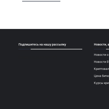
Подпишитесь на нашу рассылку
Новости, 
Новости о
[mailpoet_form id="1"]
Новости E
Криптовал
Цена битк
Курсы кри