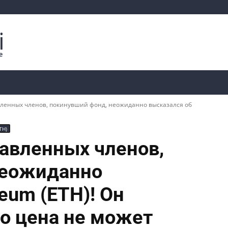
Криптоаналитика
Курсы
📊 Ончейн-данные
вленных членов, покинувший фонд, неожиданно высказался об
TH)
авленных членов,
неожиданно
eum (ETH)! Он
го цена не может