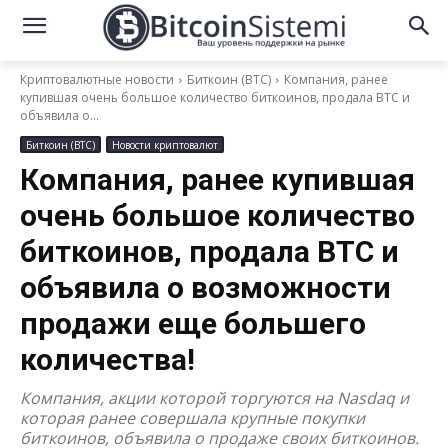
Криптовалютные новости
Биткоин (BTC)
Компания, ранее
купившая очень большое количество биткоинов, продала BTC и
объявила о...
Биткоин (BTC)
Новости криптовалют
Компания, ранее купившая
очень большое количество
биткоинов, продала BTC и
объявила о возможности
продажи еще большего
количества!
Компания, акции которой торгуются на Nasdaq и
которая ранее совершала крупные покупки
биткоинов, объявила о продаже своих биткоинов.