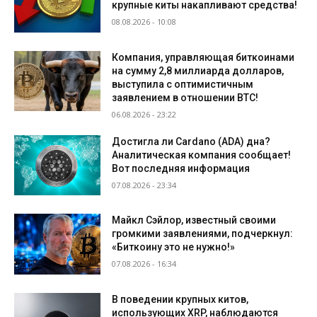
крупные киты накапливают средства!
08.08.2026 - 10:08
Компания, управляющая биткоинами
на сумму 2,8 миллиарда долларов,
выступила с оптимистичным
заявлением в отношении BTC!
06.08.2026 - 23:22
Достигла ли Cardano (ADA) дна?
Аналитическая компания сообщает!
Вот последняя информация
07.08.2026 - 23:34
Майкл Сэйлор, известный своими
громкими заявлениями, подчеркнул:
«Биткоину это не нужно!»
07.08.2026 - 16:34
В поведении крупных китов,
использующих XRP, наблюдаются