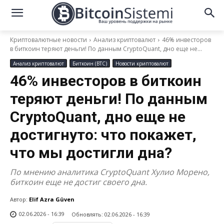
Криптовалютные новости
Анализ криптовалют
46% инвесторов
в биткоин теряют деньги! По данным CryptoQuant, дно еще не...
Анализ криптовалют
Биткоин (BTC)
Новости криптовалют
46% инвесторов в биткоин
теряют деньги! По данным
CryptoQuant, дно еще не
достигнуто: что покажет,
что мы достигли дна?
По мнению аналитика CryptoQuant Хулио Морено,
биткоин еще не достиг своего дна.
Автор:
Elif Azra Güven
02.06.2026 - 16:39
Обновлять:
02.06.2026 - 16:39