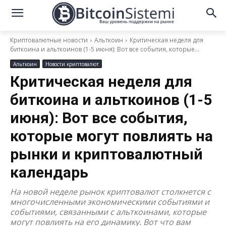
Криптовалютные новости
Альткоин
Критическая неделя для
биткоина и альткоинов (1-5 июня): Вот все события, которые...
Альткоин
Новости криптовалют
Критическая неделя для
биткоина и альткоинов (1-5
июня): Вот все события,
которые могут повлиять на
рынки и криптовалютный
календарь
На новой неделе рынок криптовалют столкнется с
многочисленными экономическими событиями и
событиями, связанными с альткоинами, которые
могут повлиять на его динамику. Вот что вам